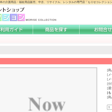
本の介護用品・福祉用品販売、中古、リサイクル、レンタルの専門店「もりせコレクショ
[商
[メ
[
[分
[通
[
[商