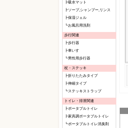
┣吸水マット
┣ソープ,シャンプー,リンス
┣保湿ジェル
┗お風呂用洗剤
歩行関連
┣歩行器
┣車いす
┗男性用歩行器
杖・ステッキ
┣折りたたみタイプ
┣伸縮タイプ
┗ステッキストラップ
トイレ・排泄関連
┣ポータブルトイレ
┣家具調ポータブルトイレ
┗ポータブルトイレ消臭剤