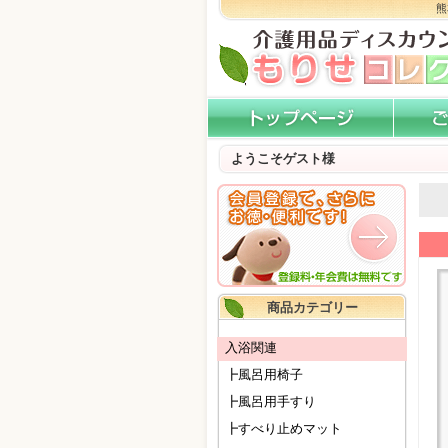
熊
ようこそゲスト様
商品カテゴリー
入浴関連
┣風呂用椅子
┣風呂用手すり
┣すべり止めマット