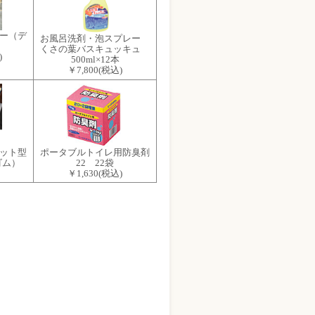
ー（デ
お風呂洗剤・泡スプレー
くさの葉バスキュッキュ
)
500ml×12本
￥7,800
(税込)
ット型
ポータブルトイレ用防臭剤
ゴム）
22 22袋
￥1,630
(税込)