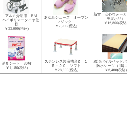
新古 安心ウォーカ
キ アルミ介助用 BAL-
あゆみシューズ オープン
モ展示品）
2 ハイポリマータイヤ仕
マジックⅡ
￥16,800
(税込
様
￥7,200
(税込)
￥55,600
(税込)
ステンレス製浴槽台R １
綿混パイルベッドパ
消臭シート 30枚
５－２０ ソフト
防水シーツ（4隅
￥1,180
(税込)
￥28,300
(税込)
￥6,480
(税込)