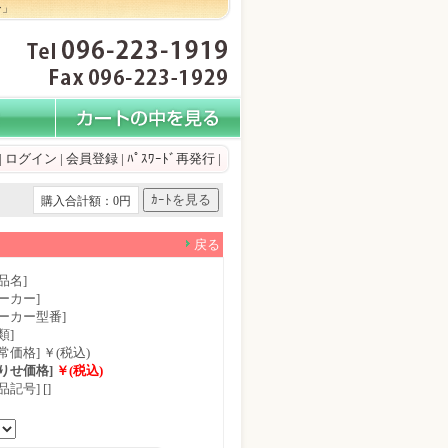
ン」
|
ログイン
|
会員登録
|
ﾊﾟｽﾜｰﾄﾞ再発行
|
購入合計額：0円
戻る
品名]
ーカー]
メーカー型番]
類]
常価格] ￥(税込)
もりせ価格]
￥(税込)
品記号] []