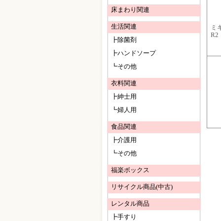
床まわり関連
生活関連
ミ
R
┣除菌剤
┣ハンドソープ
┗その他
衣料関連
┣紳士用
┗婦人用
食品関連
┣介護用
┗その他
福楽ボックス
リサイクル商品(中古)
レンタル商品
┣手すり