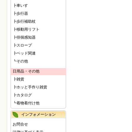
┣車いす
┣歩行器
┣歩行補助杖
┣移動用リフト
┣徘徊感知器
┣スロープ
┣ベッド関連
┗その他
日用品・その他
┣雑貨
┣ホッと手作り雑貨
┣カタログ
┗着物着付け他
インフォメーション
お問合せ