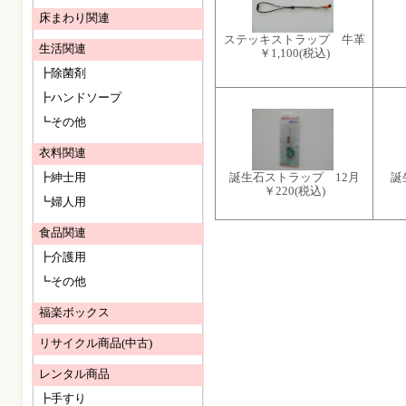
床まわり関連
ステッキストラップ 牛革
生活関連
￥1,100
(税込)
┣除菌剤
┣ハンドソープ
┗その他
衣料関連
誕生石ストラップ 12月
誕
┣紳士用
￥220
(税込)
┗婦人用
食品関連
┣介護用
┗その他
福楽ボックス
リサイクル商品(中古)
レンタル商品
┣手すり