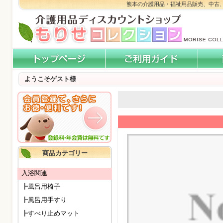
熊本の介護用品・福祉用品販売、中古
ようこそゲスト様
商品カテゴリー
入浴関連
┣風呂用椅子
┣風呂用手すり
┣すべり止めマット