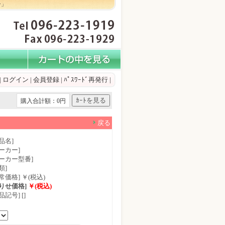
ン」
|
ログイン
|
会員登録
|
ﾊﾟｽﾜｰﾄﾞ再発行
|
購入合計額：0円
戻る
品名]
ーカー]
メーカー型番]
類]
常価格] ￥(税込)
もりせ価格]
￥(税込)
品記号] []