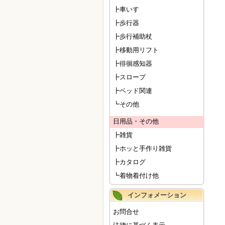
┣車いす
┣歩行器
┣歩行補助杖
┣移動用リフト
┣徘徊感知器
┣スロープ
┣ベッド関連
┗その他
日用品・その他
┣雑貨
┣ホッと手作り雑貨
┣カタログ
┗着物着付け他
インフォメーション
お問合せ