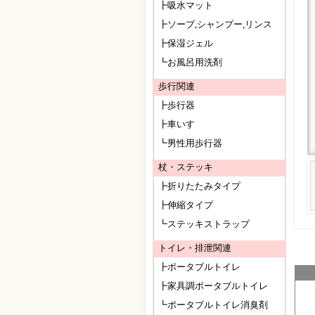
┣吸水マット
┣ソープ,シャンプー,リンス
┣保湿ジェル
┗お風呂用洗剤
歩行関連
┣歩行器
┣車いす
┗男性用歩行器
杖・ステッキ
┣折りたたみタイプ
┣伸縮タイプ
┗ステッキストラップ
トイレ・排泄関連
┣ポータブルトイレ
┣家具調ポータブルトイレ
┗ポータブルトイレ消臭剤