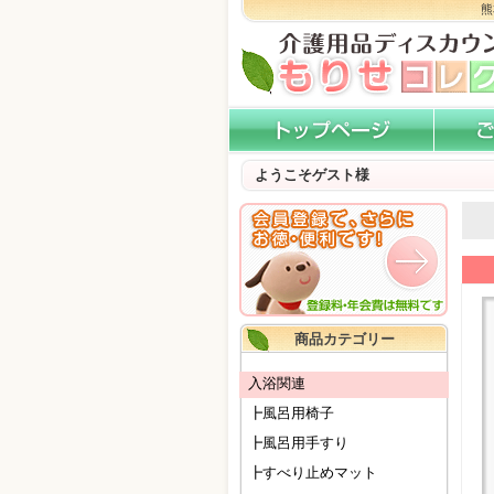
熊
ようこそゲスト様
商品カテゴリー
入浴関連
┣風呂用椅子
┣風呂用手すり
┣すべり止めマット