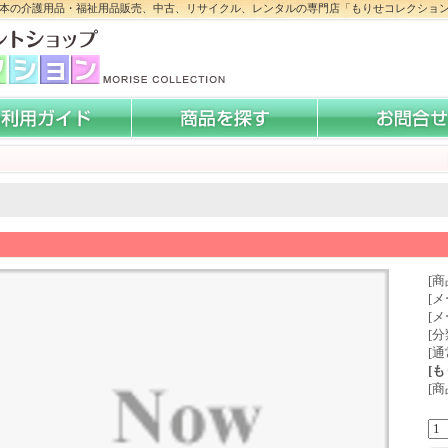
本の介護用品・福祉用品販売、中古、リサイクル、レンタルの専門店「もりせコレクショ
[商
[メ
[
[分
[通
[
[商