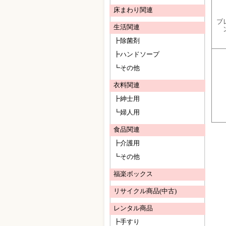
床まわり関連
ブ
生活関連
┣除菌剤
┣ハンドソープ
┗その他
衣料関連
┣紳士用
┗婦人用
食品関連
┣介護用
┗その他
福楽ボックス
リサイクル商品(中古)
レンタル商品
┣手すり