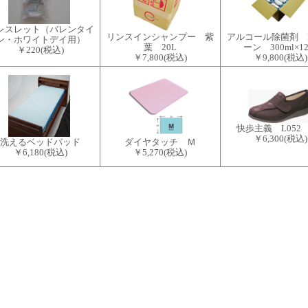
レスレット（バレンタイ
リンスインシャンプー 紫
アルコール除菌剤 
ン・ホワイトデイ用）
葉 20L
ーン 300ml×1
￥220
(税込)
￥7,800
(税込)
￥9,800
(税込)
快歩主義 L052
￥6,300
(税込)
洗えるベッドパッド
ダイヤタッチ Ｍ
￥6,180
(税込)
￥5,270
(税込)