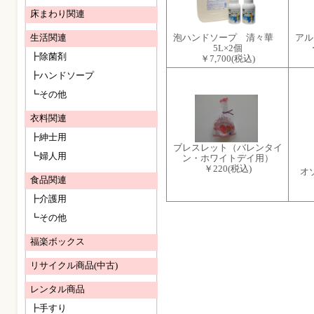
床まわり関連
生活関連
泡ハンドソープ 清々華
アル
5L×2個
┣除菌剤
￥7,700
(税込)
┣ハンドソープ
┗その他
衣料関連
┣紳士用
ブレスレット（バレンタイ
┗婦人用
ン・ホワイトデイ用）
￥220
(税込)
オ
食品関連
┣介護用
┗その他
福楽ボックス
リサイクル商品(中古)
レンタル商品
┣手すり