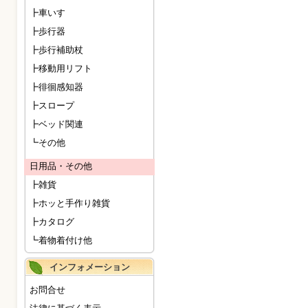
┣車いす
┣歩行器
┣歩行補助杖
┣移動用リフト
┣徘徊感知器
┣スロープ
┣ベッド関連
┗その他
日用品・その他
┣雑貨
┣ホッと手作り雑貨
┣カタログ
┗着物着付け他
インフォメーション
お問合せ