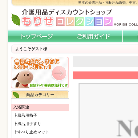
熊本の介護用品・福祉用品販売、中古
ようこそゲスト様
商品カテゴリー
入浴関連
┣風呂用椅子
┣風呂用手すり
┣すべり止めマット