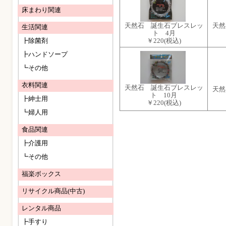
床まわり関連
天然石 誕生石ブレスレッ
天然
生活関連
ト 4月
￥220
(税込)
┣除菌剤
┣ハンドソープ
┗その他
衣料関連
天然石 誕生石ブレスレッ
天然
ト 10月
┣紳士用
￥220
(税込)
┗婦人用
食品関連
┣介護用
┗その他
福楽ボックス
リサイクル商品(中古)
レンタル商品
┣手すり