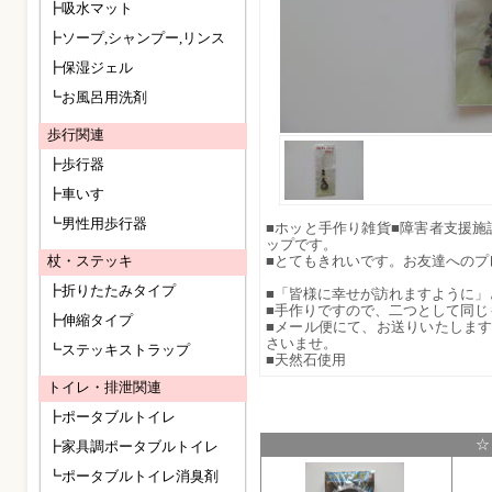
┣吸水マット
┣ソープ,シャンプー,リンス
┣保湿ジェル
┗お風呂用洗剤
歩行関連
┣歩行器
┣車いす
┗男性用歩行器
■ホッと手作り雑貨■障害者支援
ップです。
杖・ステッキ
■とてもきれいです。お友達へのプ
┣折りたたみタイプ
■「皆様に幸せが訪れますように」
■手作りですので、二つとして同じ
┣伸縮タイプ
■メール便にて、お送りいたしま
さいませ。
┗ステッキストラップ
■天然石使用
トイレ・排泄関連
┣ポータブルトイレ
☆
┣家具調ポータブルトイレ
┗ポータブルトイレ消臭剤