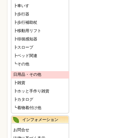
┣車いす
┣歩行器
┣歩行補助杖
┣移動用リフト
┣徘徊感知器
┣スロープ
┣ベッド関連
┗その他
日用品・その他
┣雑貨
┣ホッと手作り雑貨
┣カタログ
┗着物着付け他
インフォメーション
お問合せ