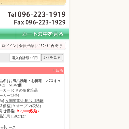
ン」
|
ログイン
|
会員登録
|
ﾊﾟｽﾜｰﾄﾞ再発行
|
購入合計額：0円
戻る
品名]
お風呂洗剤・お徳用 バスキュ
キュ 5L×2個
メーカー]くさの葉化粧品
メーカー型番]
類]
入浴関連/お風呂用洗剤
通常価格] ￥オープン(税込)
もりせ価格]
￥7,800(税込)
品記号] fs027[27]
ケース