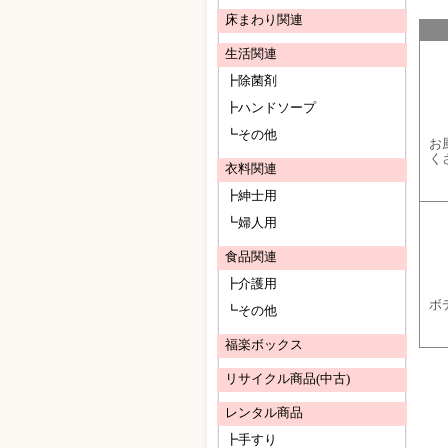
床まわり関連
生活関連
┣除菌剤
┣ハンドソープ
┗その他
お
く
衣料関連
┣紳士用
┗婦人用
食品関連
┣介護用
ボ
┗その他
福楽ボックス
リサイクル商品(中古)
レンタル商品
┣手すり