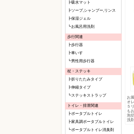
┣吸水マット
┣ソープ,シャンプー,リンス
┣保湿ジェル
┗お風呂用洗剤
歩行関連
┣歩行器
┣車いす
┗男性用歩行器
杖・ステッキ
┣折りたたみタイプ
┣伸縮タイプ
┗ステッキストラップ
お風
オ
トイレ・排泄関連
５
も
┣ポータブルトイレ
泡
洗
┣家具調ポータブルトイレ
┗ポータブルトイレ消臭剤