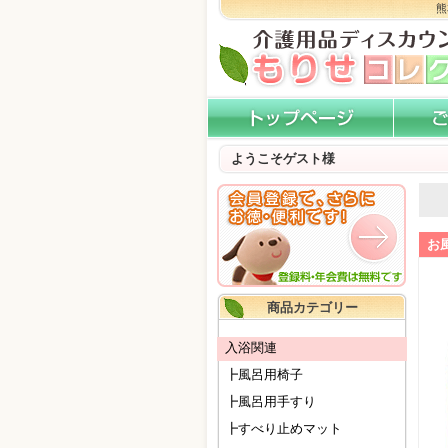
熊
ようこそゲスト様
お
商品カテゴリー
入浴関連
┣風呂用椅子
┣風呂用手すり
┣すべり止めマット