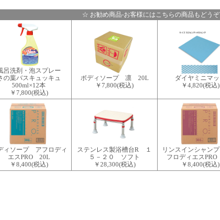
☆ お勧め商品-お客様にはこちらの商品もどうぞ
風呂洗剤・泡スプレー
さの葉バスキュッキュ
ボディソープ 凛 20L
ダイヤミニマッ
500ml×12本
￥7,800
(税込)
￥4,820
(税込)
￥7,800
(税込)
ディソープ アフロディ
ステンレス製浴槽台R １
リンスインシャンプ
エスPRO 20L
５－２０ ソフト
フロディエスPRO 
￥8,400
(税込)
￥28,300
(税込)
￥8,400
(税込)