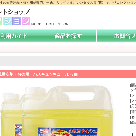
本の介護用品・福祉用品販売、中古、リサイクル、レンタルの専門店「もりせコレクショ
風呂洗剤・お徳用 バスキュッキュ 5L×2個
[商
ッ
[
[
[分
[
[
[商