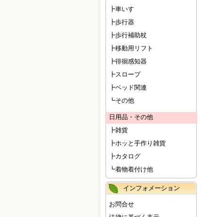
┣車いす
┣歩行器
┣歩行補助杖
┣移動用リフト
┣徘徊感知器
┣スロープ
┣ベッド関連
┗その他
日用品・その他
┣雑貨
┣ホッと手作り雑貨
┣カタログ
┗着物着付け他
インフォメーション
お問合せ