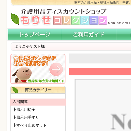
熊本の介護用品・福祉用品販売、中古
ようこそゲスト様
商品カテゴリー
入浴関連
┣風呂用椅子
┣風呂用手すり
┣すべり止めマット