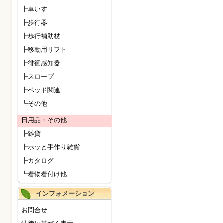
┣車いす
┣歩行器
┣歩行補助杖
┣移動用リフト
┣徘徊感知器
┣スロープ
┣ベッド関連
┗その他
日用品・その他
┣雑貨
┣ホッと手作り雑貨
┣カタログ
┗着物着付け他
インフォメーション
お問合せ