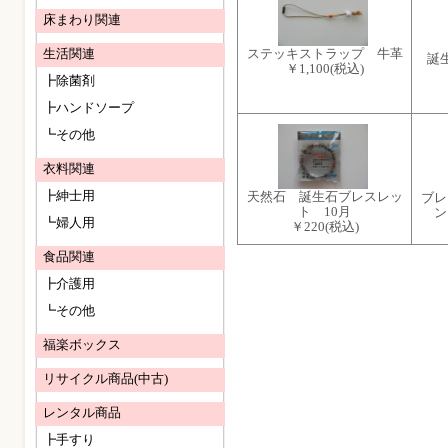
床まわり関連
ステッキストラップ 牛革
生活関連
誕
￥1,100
(税込)
┣除菌剤
┣ハンドソープ
┗その他
衣料関連
┣紳士用
天然石 誕生石ブレスレッ
ブレ
ト 10月
ン
┗婦人用
￥220
(税込)
食品関連
┣介護用
┗その他
福楽ボックス
リサイクル商品(中古)
レンタル商品
┣手すり