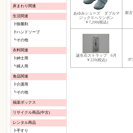
床まわり関連
新古
あゆみシューズ ダブルマ
生活関連
ジックⅡへリンボン
￥7,200
(税込)
┣除菌剤
┣ハンドソープ
┗その他
衣料関連
誕生石ストラップ 6月
┣紳士用
ボ
￥220
(税込)
┗婦人用
食品関連
┣介護用
┗その他
福楽ボックス
リサイクル商品(中古)
レンタル商品
┣手すり