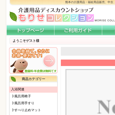
熊本の介護用品・福祉用品販売、中古
ようこそゲスト様
商品カテゴリー
入浴関連
┣風呂用椅子
┣風呂用手すり
┣すべり止めマット