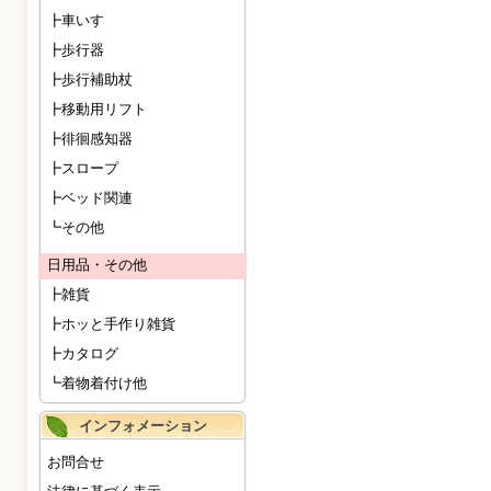
┣車いす
┣歩行器
┣歩行補助杖
┣移動用リフト
┣徘徊感知器
┣スロープ
┣ベッド関連
┗その他
日用品・その他
┣雑貨
┣ホッと手作り雑貨
┣カタログ
┗着物着付け他
インフォメーション
お問合せ