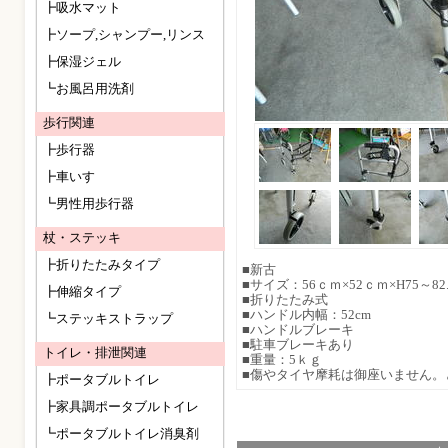
┣吸水マット
┣ソープ,シャンプー,リンス
┣保湿ジェル
┗お風呂用洗剤
歩行関連
┣歩行器
┣車いす
┗男性用歩行器
杖・ステッキ
┣折りたたみタイプ
■新古
■サイズ：56ｃｍ×52ｃｍ×H75～82
┣伸縮タイプ
■折りたたみ式
■ハンドル内幅：52cm
┗ステッキストラップ
■ハンドルブレーキ
■駐車ブレーキあり
トイレ・排泄関連
■重量：5ｋｇ
■傷やタイヤ摩耗は御座いません。
┣ポータブルトイレ
┣家具調ポータブルトイレ
┗ポータブルトイレ消臭剤