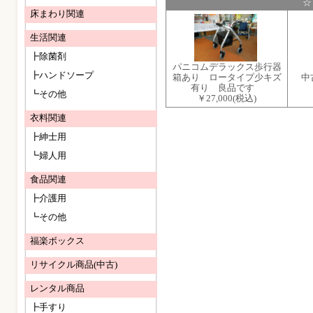
☆
床まわり関連
生活関連
┣除菌剤
パニコムデラックス歩行器
┣ハンドソープ
箱あり ロータイプ少キズ
中
有り 良品です
┗その他
￥27,000
(税込)
衣料関連
┣紳士用
┗婦人用
食品関連
┣介護用
┗その他
福楽ボックス
リサイクル商品(中古)
レンタル商品
┣手すり