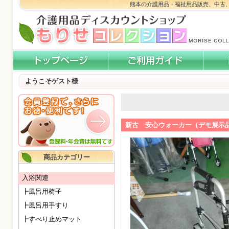
熊本の介護用品・福祉用品販売、中古
ようこそゲスト様
新古 安心ウォーカー（デモ展示
商品カテゴリー
入浴関連
┣風呂用椅子
┣風呂用手すり
┣すべり止めマット