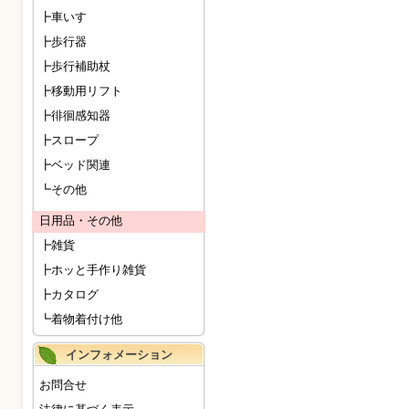
┣車いす
┣歩行器
┣歩行補助杖
┣移動用リフト
┣徘徊感知器
┣スロープ
┣ベッド関連
┗その他
日用品・その他
┣雑貨
┣ホッと手作り雑貨
┣カタログ
┗着物着付け他
インフォメーション
お問合せ