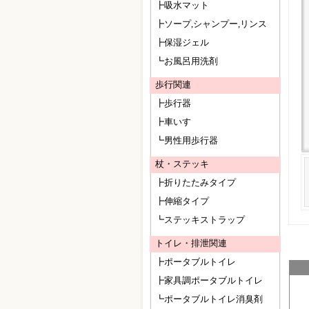
┣吸水マット
┣ソープ,シャンプー,リンス
┣保湿ジェル
┗お風呂用洗剤
歩行関連
┣歩行器
┣車いす
┗男性用歩行器
杖・ステッキ
┣折りたたみタイプ
┣伸縮タイプ
┗ステッキストラップ
トイレ・排泄関連
┣ポータブルトイレ
┣家具調ポータブルトイレ
┗ポータブルトイレ消臭剤