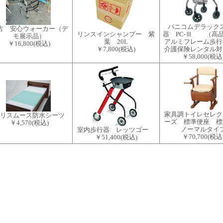
パニコムデラック
古 安心ウォーカー（デ
リンスインシャンプー 紫
器 PC-Ⅲ （高
モ展示品）
葉 20L
アルミフレーム歩
￥16,800
(税込)
￥7,800
(税込)
介護保険レンタル対
￥58,000
(税込
家具調トイレセレク
リスムース防水シーツ
ーズ 標準便座 
￥4,570
(税込)
ノーマルタイ
室内歩行器 レッツゴー
￥70,700
(税込
￥51,400
(税込)