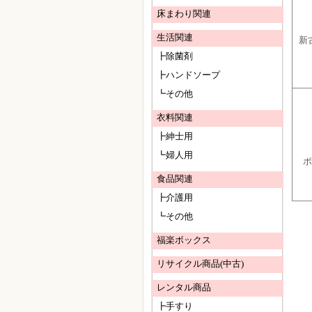
床まわり関連
生活関連
新
┣除菌剤
┣ハンドソープ
┗その他
衣料関連
┣紳士用
┗婦人用
ポ
食品関連
┣介護用
┗その他
福楽ボックス
リサイクル商品(中古)
レンタル商品
┣手すり