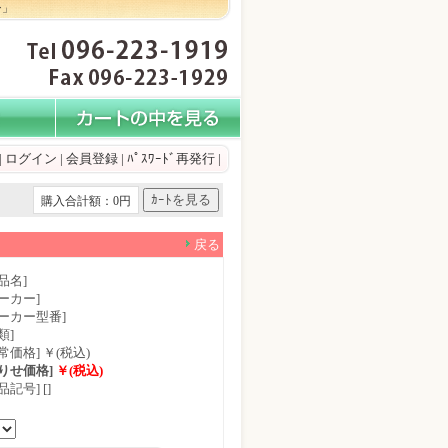
ン」
|
ログイン
|
会員登録
|
ﾊﾟｽﾜｰﾄﾞ再発行
|
購入合計額：0円
戻る
品名]
ーカー]
メーカー型番]
類]
常価格] ￥(税込)
もりせ価格]
￥(税込)
品記号] []