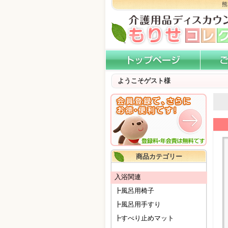
熊
ようこそゲスト様
商品カテゴリー
入浴関連
┣風呂用椅子
┣風呂用手すり
┣すべり止めマット