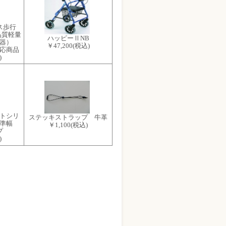
ス歩行
品質軽量
ハッピーⅡNB
行器）
￥47,200
(税込)
応商品
)
トシリ
ステッキストラップ 牛革
標準幅
￥1,100
(税込)
プ
)