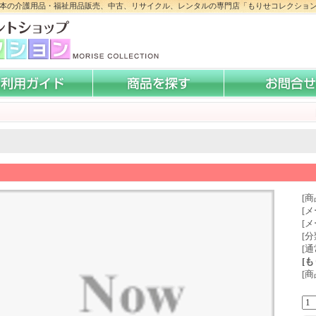
本の介護用品・福祉用品販売、中古、リサイクル、レンタルの専門店「もりせコレクショ
[商
[メ
[
[分
[通
[
[商