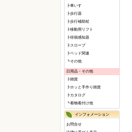
┣車いす
┣歩行器
┣歩行補助杖
┣移動用リフト
┣徘徊感知器
┣スロープ
┣ベッド関連
┗その他
日用品・その他
┣雑貨
┣ホッと手作り雑貨
┣カタログ
┗着物着付け他
インフォメーション
お問合せ