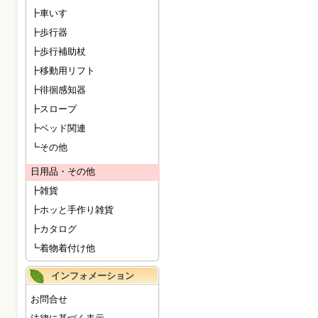
┣車いす
┣歩行器
┣歩行補助杖
┣移動用リフト
┣徘徊感知器
┣スロープ
┣ベッド関連
┗その他
日用品・その他
┣雑貨
┣ホッと手作り雑貨
┣カタログ
┗着物着付け他
インフォメーション
お問合せ