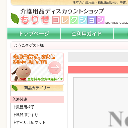
熊本の介護用品・福祉用品販売、中古
ようこそゲスト様
商品カテゴリー
入浴関連
┣風呂用椅子
┣風呂用手すり
┣すべり止めマット