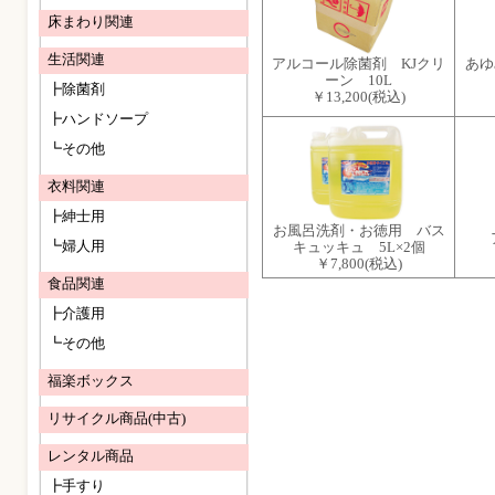
床まわり関連
生活関連
アルコール除菌剤 KJクリ
あゆ
ーン 10L
┣除菌剤
￥13,200
(税込)
┣ハンドソープ
┗その他
衣料関連
┣紳士用
お風呂洗剤・お徳用 バス
┗婦人用
キュッキュ 5L×2個
￥7,800
(税込)
食品関連
┣介護用
┗その他
福楽ボックス
リサイクル商品(中古)
レンタル商品
┣手すり