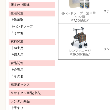
床まわり関連
ステ
生活関連
泡ハンドソープ 清々華
5L×2個
┣除菌剤
￥7,700
(税込)
┣ハンドソープ
┗その他
衣料関連
┣紳士用
リン
シンフォニーSP
￥39,500
(税込)
┗婦人用
食品関連
┣介護用
┗その他
福楽ボックス
リサイクル商品(中古)
レンタル商品
┣手すり