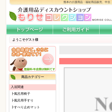
熊本の介護用品・福祉用品販売、中古
ようこそゲスト様
商品カテゴリー
入浴関連
┣風呂用椅子
┣風呂用手すり
┣すべり止めマット