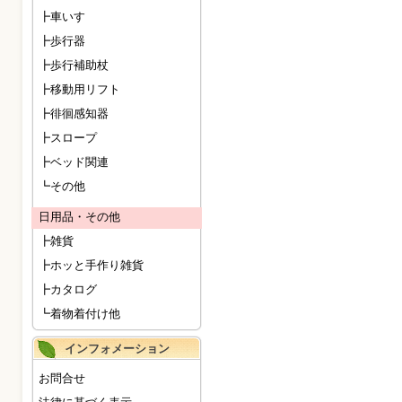
┣車いす
┣歩行器
┣歩行補助杖
┣移動用リフト
┣徘徊感知器
┣スロープ
┣ベッド関連
┗その他
日用品・その他
┣雑貨
┣ホッと手作り雑貨
┣カタログ
┗着物着付け他
インフォメーション
お問合せ