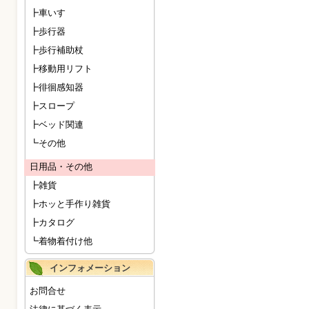
┣車いす
┣歩行器
┣歩行補助杖
┣移動用リフト
┣徘徊感知器
┣スロープ
┣ベッド関連
┗その他
日用品・その他
┣雑貨
┣ホッと手作り雑貨
┣カタログ
┗着物着付け他
インフォメーション
お問合せ