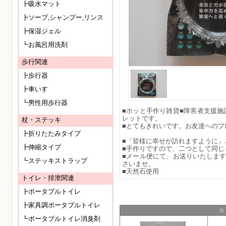
┣吸水マット
┣ソープ,シャンプー,リンス
┣保湿ジェル
┗お風呂用洗剤
歩行関連
┣歩行器
┣車いす
┗男性用歩行器
■ホッと手作り雑貨■障害者支援
レットです。
杖・ステッキ
■とてもきれいです。お友達へのプ
┣折りたたみタイプ
■「皆様に幸せが訪れますように」
┣伸縮タイプ
■手作りですので、二つとして同じ
■メール便にて、お送りいたしま
┗ステッキストラップ
さいませ。
■天然石使用
トイレ・排泄関連
┣ポータブルトイレ
┣家具調ポータブルトイレ
☆
┗ポータブルトイレ消臭剤