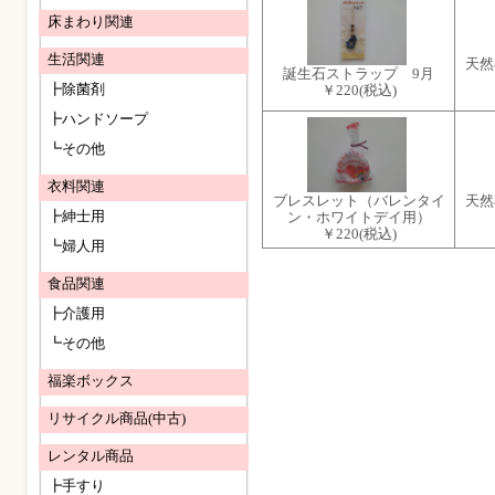
床まわり関連
生活関連
天然
誕生石ストラップ 9月
┣除菌剤
￥220
(税込)
┣ハンドソープ
┗その他
衣料関連
ブレスレット（バレンタイ
天然
┣紳士用
ン・ホワイトデイ用）
￥220
(税込)
┗婦人用
食品関連
┣介護用
┗その他
福楽ボックス
リサイクル商品(中古)
レンタル商品
┣手すり