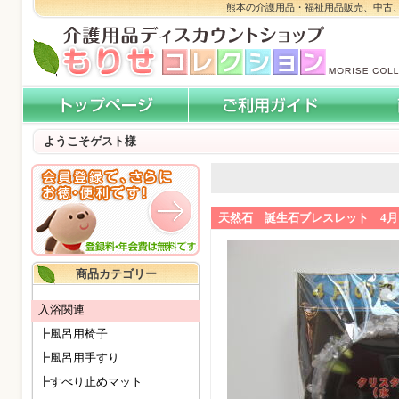
熊本の介護用品・福祉用品販売、中古
ようこそゲスト様
天然石 誕生石ブレスレット 4月
商品カテゴリー
入浴関連
┣風呂用椅子
┣風呂用手すり
┣すべり止めマット