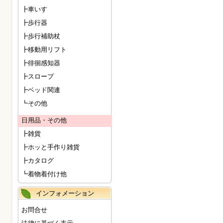
┣車いす
┣歩行器
┣歩行補助杖
┣移動用リフト
┣徘徊感知器
┣スロープ
┣ベッド関連
┗その他
日用品・その他
┣雑貨
┣ホッと手作り雑貨
┣カタログ
┗着物着付け他
インフォメーション
お問合せ