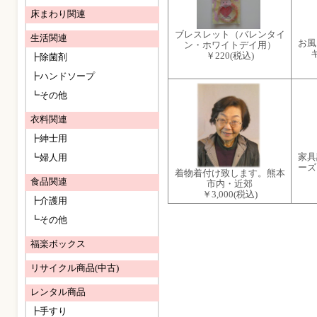
床まわり関連
ブレスレット（バレンタイ
生活関連
お風
ン・ホワイトデイ用）
￥220
(税込)
┣除菌剤
┣ハンドソープ
┗その他
衣料関連
┣紳士用
家具
┗婦人用
ー
着物着付け致します。熊本
食品関連
市内・近郊
￥3,000
(税込)
┣介護用
┗その他
福楽ボックス
リサイクル商品(中古)
レンタル商品
┣手すり