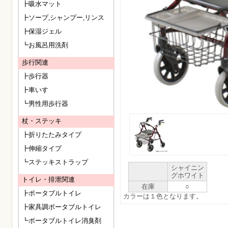
┣吸水マット
┣ソープ,シャンプー,リンス
┣保湿ジェル
┗お風呂用洗剤
歩行関連
┣歩行器
┣車いす
┗男性用歩行器
杖・ステッキ
┣折りたたみタイプ
┣伸縮タイプ
┗ステッキストラップ
シャイニン
グホワイト
トイレ・排泄関連
在庫
○
┣ポータブルトイレ
カラーは１色となります。
┣家具調ポータブルトイレ
┗ポータブルトイレ消臭剤