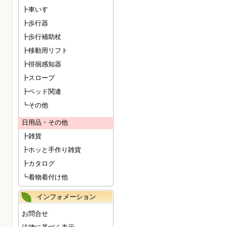
┣車いす
┣歩行器
┣歩行補助杖
┣移動用リフト
┣徘徊感知器
┣スロープ
┣ベッド関連
┗その他
日用品・その他
┣雑貨
┣ホッと手作り雑貨
┣カタログ
┗着物着付け他
インフォメーション
お問合せ