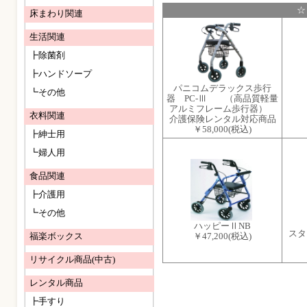
☆
床まわり関連
生活関連
┣除菌剤
┣ハンドソープ
パニコムデラックス歩行
┗その他
器 PC-Ⅲ （高品質軽量
アルミフレーム歩行器）
衣料関連
介護保険レンタル対応商品
￥58,000
(税込)
┣紳士用
┗婦人用
食品関連
┣介護用
┗その他
ハッピーⅡNB
スタ
福楽ボックス
￥47,200
(税込)
リサイクル商品(中古)
レンタル商品
┣手すり