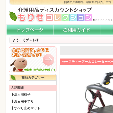
熊本の介護用品・福祉用品販売、中古
ようこそゲスト様
セーフティーアームロレーターベ
商品カテゴリー
入浴関連
┣風呂用椅子
┣風呂用手すり
┣すべり止めマット